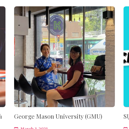
à
George Mason University (GMU)
S