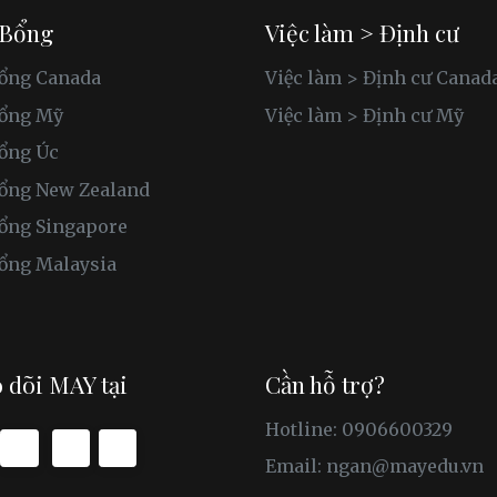
 Bổng
Việc làm > Định cư
ổng Canada
Việc làm > Định cư Canad
bổng Mỹ
Việc làm > Định cư Mỹ
ổng Úc
ổng New Zealand
ổng Singapore
ổng Malaysia
 dõi MAY tại
Cần hỗ trợ?
Hotline: 0906600329
Email:
ngan@mayedu.vn