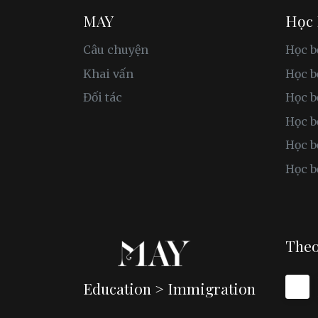
MAY
Học
Câu chuyện
Học b
Khai vấn
Học 
Đối tác
Học b
Học b
Học b
Học b
Theo
Education > Immigration