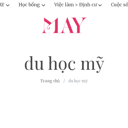
AY
Học bổng
Việc làm > Định cư
Cuộc s
du học mỹ
Trang chủ
du học mỹ