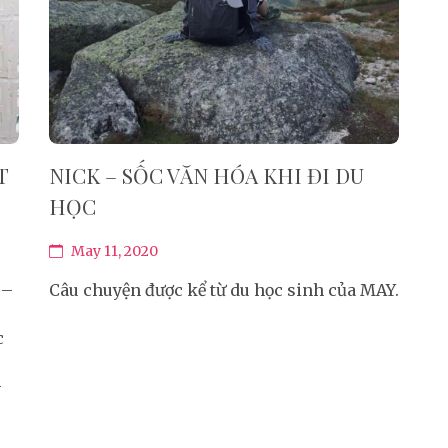
T
NICK – SỐC VĂN HÓA KHI ĐI DU
HỌC
May 11, 2020
 –
Câu chuyện được kể từ du học sinh của MAY.
c
–