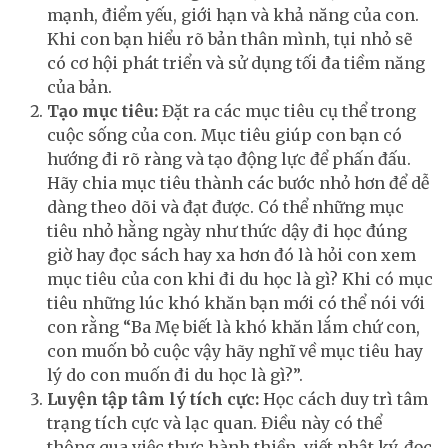
mạnh, điểm yếu, giới hạn và khả năng của con.
Khi con bạn hiểu rõ bản thân mình, tụi nhỏ sẽ
có cơ hội phát triển và sử dụng tối đa tiềm năng
của bản.
Tạo mục tiêu:
Đặt ra các mục tiêu cụ thể trong
cuộc sống của con. Mục tiêu giúp con bạn có
hướng đi rõ ràng và tạo động lực để phấn đấu.
Hãy chia mục tiêu thành các bước nhỏ hơn để dễ
dàng theo dõi và đạt được. Có thể những mục
tiêu nhỏ hằng ngày như thức dậy đi học đúng
giờ hay đọc sách hay xa hơn đó là hỏi con xem
mục tiêu của con khi đi du học là gì? Khi có mục
tiêu những lúc khó khăn bạn mới có thể nói với
con rằng “Ba Mẹ biết là khó khăn lắm chứ con,
con muốn bỏ cuộc vậy hãy nghĩ về mục tiêu hay
lý do con muốn đi du học là gì?”.
Luyện tập tâm lý tích cực:
Học cách duy trì tâm
trạng tích cực và lạc quan. Điều này có thể
thông qua việc thực hành thiền, viết nhật ký, đọc