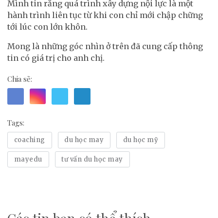
Mình tin rằng quá trình xây dựng nội lực là một
hành trình liên tục từ khi con chỉ mới chập chững
tới lúc con lớn khôn.
Mong là những góc nhìn ở trên đã cung cấp thông
tin có giá trị cho anh chị.
Chia sẽ:
Tags:
coaching
du học may
du học mỹ
mayedu
tư vấn du học may