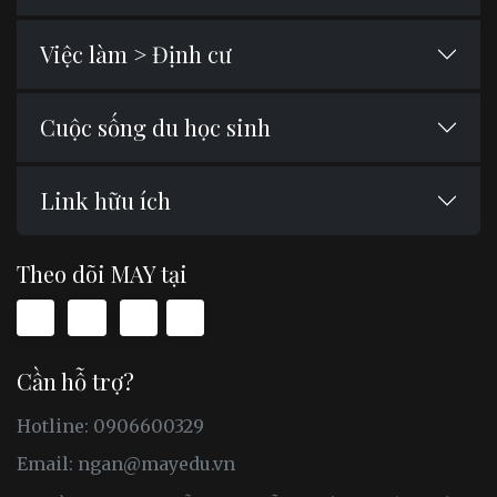
Việc làm > Định cư
Cuộc sống du học sinh
Link hữu ích
Theo dõi MAY tại
Cần hỗ trợ?
Hotline: 0906600329
Email:
ngan@mayedu.vn