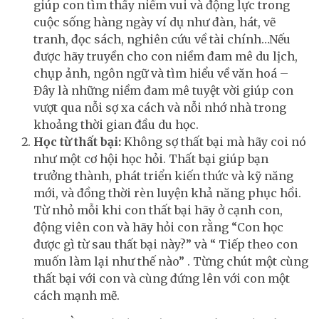
giúp con tìm thấy niềm vui và động lực trong
cuộc sống hàng ngày ví dụ như đàn, hát, vẽ
tranh, đọc sách, nghiên cứu về tài chính…Nếu
được hãy truyền cho con niềm đam mê du lịch,
chụp ảnh, ngôn ngữ và tìm hiểu về văn hoá –
Đây là những niềm đam mê tuyệt vời giúp con
vượt qua nỗi sợ xa cách và nỗi nhớ nhà trong
khoảng thời gian đầu du học.
Học từ thất bại:
Không sợ thất bại mà hãy coi nó
như một cơ hội học hỏi. Thất bại giúp bạn
trưởng thành, phát triển kiến thức và kỹ năng
mới, và đồng thời rèn luyện khả năng phục hồi.
Từ nhỏ mỗi khi con thất bại hãy ở cạnh con,
động viên con và hãy hỏi con rằng “Con học
được gì từ sau thất bại này?” và “ Tiếp theo con
muốn làm lại như thế nào” . Từng chút một cùng
thất bại với con và cùng đứng lên với con một
cách mạnh mẽ.