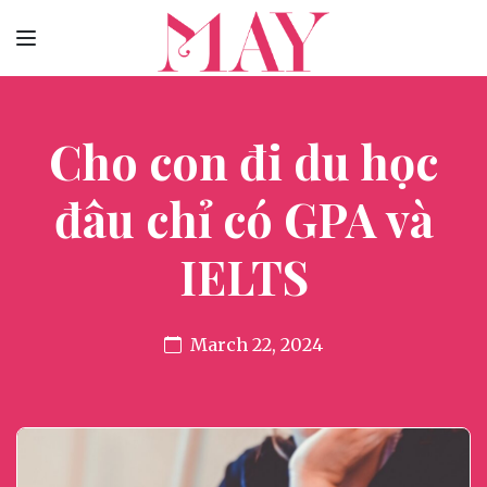
Cho con đi du học
đâu chỉ có GPA và
IELTS
March 22, 2024