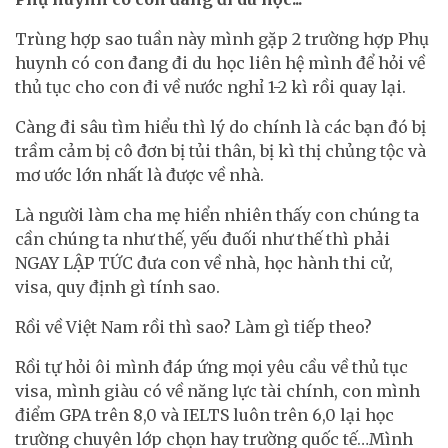
Trùng hợp sao tuần này mình gặp 2 trường hợp Phụ
huynh có con đang đi du học liên hệ mình để hỏi về
thủ tục cho con đi về nước nghỉ 1-2 kì rồi quay lại.
Càng đi sâu tìm hiểu thì lý do chính là các bạn đó bị
trầm cảm bị cô đơn bị tủi thân, bị kì thị chủng tộc và
mơ ước lớn nhất là được về nhà.
Là người làm cha mẹ hiển nhiên thấy con chúng ta
cần chúng ta như thế, yếu đuối như thế thì phải
NGAY LẬP TỨC đưa con về nhà, học hành thi cử,
visa, quy định gì tính sao.
Rồi về Việt Nam rồi thì sao? Làm gì tiếp theo?
Rồi tự hỏi ôi mình đáp ứng mọi yêu cầu về thủ tục
visa, mình giàu có về năng lực tài chính, con mình
điểm GPA trên 8,0 và IELTS luôn trên 6,0 lại học
trường chuyên lớp chọn hay trường quốc tế…Mình