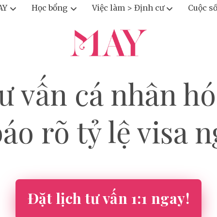
AY
Học bổng
Việc làm > Định cư
Cuộc s
ư vấn cá nhân hó
o rõ tỷ lệ visa 
Đặt lịch tư vấn 1:1 ngay!