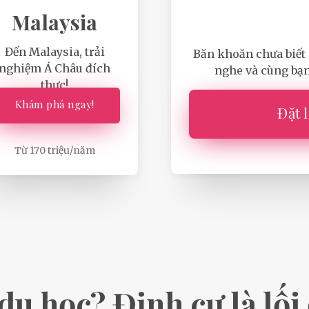
Malaysia
Đến Malaysia, trải
Băn khoăn chưa biết 
nghiệm Á Châu đích
nghe và cùng bạn
thực!
Khám phá ngay!
Đặt l
Từ 170 triệu/năm
du học? Định cư là lối 