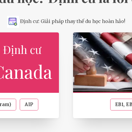
Định cư: Giải pháp thay thế du học hoàn hảo!
Định cư
Canada
gram)
AIP
EB1, E