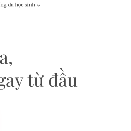
ống du học sinh
a,
ngay từ đầu