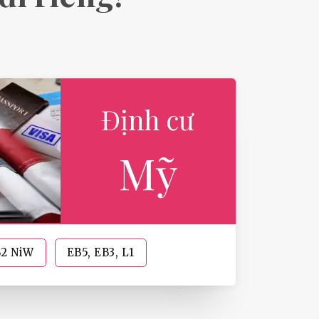
Định cư
Mỹ
B2 NiW
EB5, EB3, L1