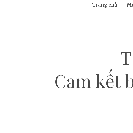
Trang chủ
M
T
Cam kết bá