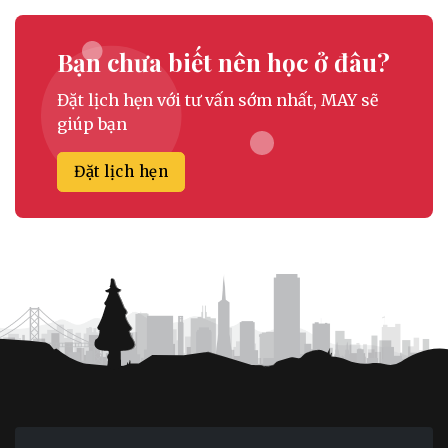
Bạn chưa biết nên học ở đâu?
Đặt lịch hẹn với tư vấn sớm nhất, MAY sẽ
giúp bạn
Đặt lịch hẹn