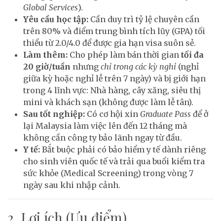
Global Services
).
Yêu cầu học tập:
Cần duy trì tỷ lệ chuyên cần
trên 80% và điểm trung bình tích lũy (GPA) tối
thiểu từ 2.0/4.0 để được gia hạn visa suôn sẻ.
Làm thêm:
Cho phép làm bán thời gian
tối đa
20 giờ/tuần
nhưng
chỉ trong các kỳ nghỉ
(nghỉ
giữa kỳ hoặc nghỉ lễ trên 7 ngày) và bị giới hạn
trong 4 lĩnh vực: Nhà hàng, cây xăng, siêu thị
mini và khách sạn (không được làm lễ tân).
Sau tốt nghiệp:
Có cơ hội xin
Graduate Pass
để ở
lại Malaysia làm việc lên đến 12 tháng mà
không cần công ty bảo lãnh ngay từ đầu.
Y tế:
Bắt buộc phải có bảo hiểm y tế dành riêng
cho sinh viên quốc tế và trải qua buổi kiểm tra
sức khỏe (Medical Screening) trong vòng 7
ngày sau khi nhập cảnh.
2. Lợi ích (Ưu điểm)