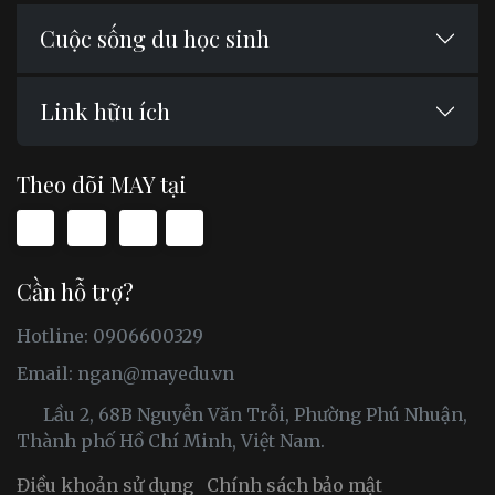
Cuộc sống du học sinh
Link hữu ích
Theo dõi MAY tại
Cần hỗ trợ?
Hotline: 0906600329
Email:
ngan@mayedu.vn
Lầu 2, 68B Nguyễn Văn Trỗi, Phường Phú Nhuận,
Thành phố Hồ Chí Minh, Việt Nam.
Điều khoản sử dụng
Chính sách bảo mật