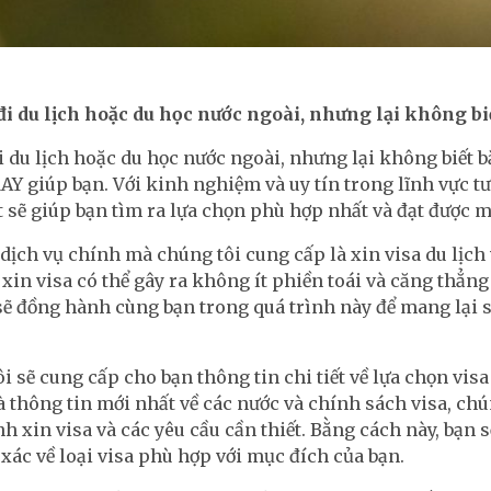
 du lịch hoặc du học nước ngoài, nhưng lại không biết 
du lịch hoặc du học nước ngoài, nhưng lại không biết bắ
AY giúp bạn. Với kinh nghiệm và uy tín trong lĩnh vực tư
 sẽ giúp bạn tìm ra lựa chọn phù hợp nhất và đạt được m
ịch vụ chính mà chúng tôi cung cấp là xin visa du lịch
c xin visa có thể gây ra không ít phiền toái và căng thẳ
 sẽ đồng hành cùng bạn trong quá trình này để mang lại s
i sẽ cung cấp cho bạn thông tin chi tiết về lựa chọn visa
 thông tin mới nhất về các nước và chính sách visa, chú
nh xin visa và các yêu cầu cần thiết. Bằng cách này, bạn s
xác về loại visa phù hợp với mục đích của bạn.