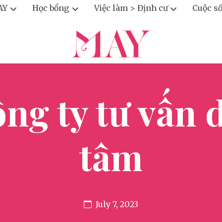
AY
Học bổng
Việc làm > Định cư
Cuộc s
g ty tư vấn 
tâm
July 7, 2023