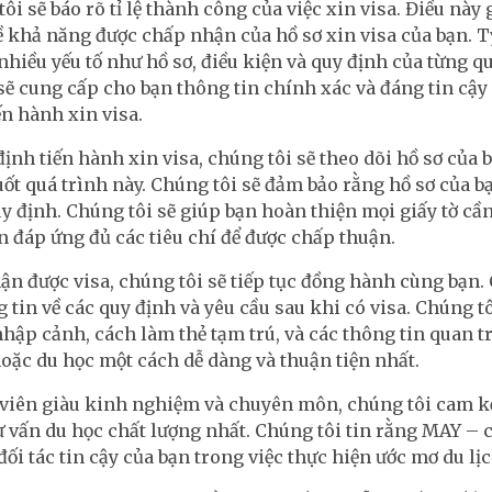
ôi sẽ báo rõ tỉ lệ thành công của việc xin visa. Điều này 
 khả năng được chấp nhận của hồ sơ xin visa của bạn. T
nhiều yếu tố như hồ sơ, điều kiện và quy định của từng q
sẽ cung cấp cho bạn thông tin chính xác và đáng tin cậy 
ến hành xin visa.
định tiến hành xin visa, chúng tôi sẽ theo dõi hồ sơ của
ốt quá trình này. Chúng tôi sẽ đảm bảo rằng hồ sơ của b
y định. Chúng tôi sẽ giúp bạn hoàn thiện mọi giấy tờ cần
n đáp ứng đủ các tiêu chí để được chấp thuận.
ận được visa, chúng tôi sẽ tiếp tục đồng hành cùng bạn.
 tin về các quy định và yêu cầu sau khi có visa. Chúng t
nhập cảnh, cách làm thẻ tạm trú, và các thông tin quan 
 hoặc du học một cách dễ dàng và thuận tiện nhất.
 viên giàu kinh nghiệm và chuyên môn, chúng tôi cam kế
ư vấn du học chất lượng nhất. Chúng tôi tin rằng MAY – c
đối tác tin cậy của bạn trong việc thực hiện ước mơ du lịc