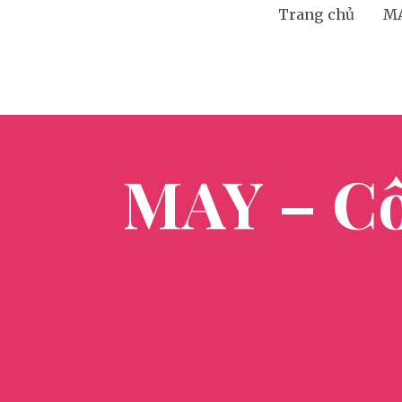
Trang chủ
M
MAY – Côn