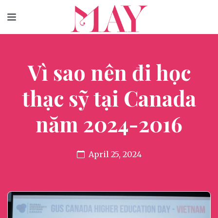
Vì sao nên đi học
thạc sỹ tại Canada
năm 2024-2016
April 25, 2024