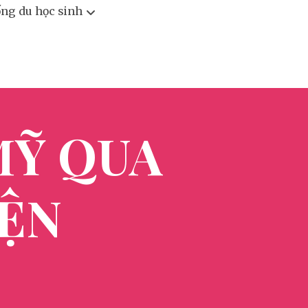
ống du học sinh
MỸ QUA
IỆN