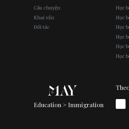
Câu chuyện
Học b
Khai vấn
Học 
Đối tác
Học b
Học b
Học b
Học b
Theo
Education > Immigration