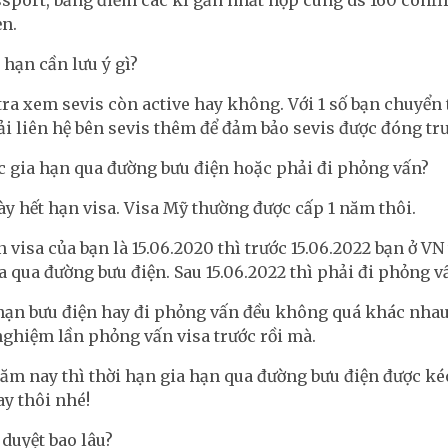
ssport, bảng điểm các kì gần nhất nộp cùng ds 160 confi
ẹn.
 hạn cần lưu ý gì?
ra xem sevis còn active hay không. Với 1 số bạn chuyển 
i liên hệ bên sevis thêm để đảm bảo sevis được đóng trư
c gia hạn qua đường bưu điện hoặc phải đi phỏng vấn?
ày hết hạn visa. Visa Mỹ thường được cấp 1 năm thôi.
 visa của bạn là 15.06.2020 thì trước 15.06.2022 bạn ở VN
a qua đường bưu điện. Sau 15.06.2022 thì phải đi phỏng vấ
 hạn bưu điện hay đi phỏng vấn đều không quá khác nhau
nghiệm lần phỏng vấn visa trước rồi mà.
ăm nay thì thời hạn gia hạn qua đường bưu điện được ké
y thôi nhé!
 duyệt bao lâu?