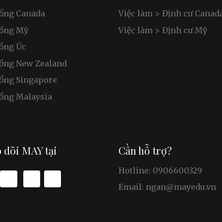
ổng Canada
Việc làm > Định cư Canad
bổng Mỹ
Việc làm > Định cư Mỹ
ổng Úc
ổng New Zealand
ổng Singapore
ổng Malaysia
 dõi MAY tại
Cần hỗ trợ?
Hotline: 0906600329
Email:
ngan@mayedu.vn