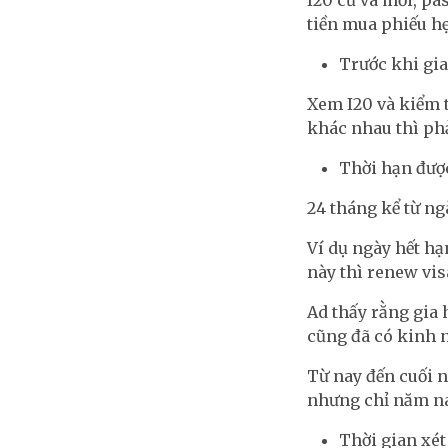
I20 cũ và mới, pa
tiền mua phiếu h
Trước khi gia
Xem I20 và kiểm t
khác nhau thì phả
Thời hạn đượ
24 tháng kể từ ng
Ví dụ ngày hết hạn
này thì renew vis
Ad thấy rằng gia
cũng đã có kinh 
Từ nay đến cuối n
nhưng chỉ năm na
Thời gian xét