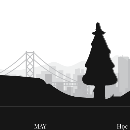
MAY
Học