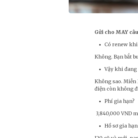
Gửi cho MAY câu 
Có renew khi
Không. Bạn bắt b
Vậy khi đang 
Không sao. Miễn I
điện còn không đư
Phí gia hạn?
3,840,000 VND mu
Hồ sơ gia hạn