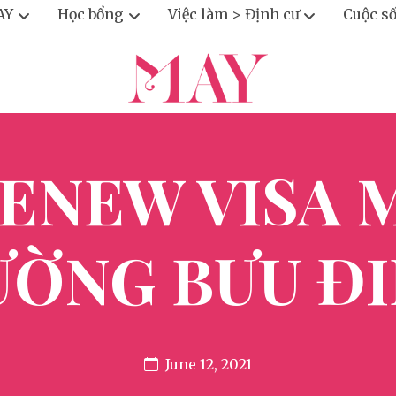
AY
Học bổng
Việc làm > Định cư
Cuộc s
ENEW VISA 
ỜNG BƯU Đ
June 12, 2021