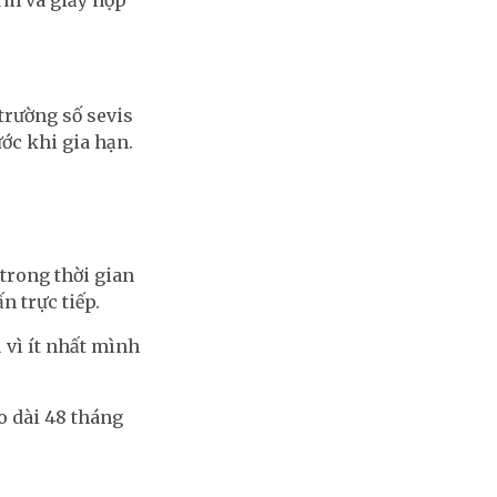
rm và giấy nộp
trường số sevis
ớc khi gia hạn.
 trong thời gian
n trực tiếp.
 vì ít nhất mình
o dài 48 tháng