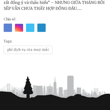
rất đồng ý và thấu hiểu” – NHƯNG GIỮA THÁNG RỒI
SẾP VẪN CHƯA THẤY HỢP ĐỒNG ĐÂU……
Chia sẽ:
Tags:
phí dịch vụ của may mắc