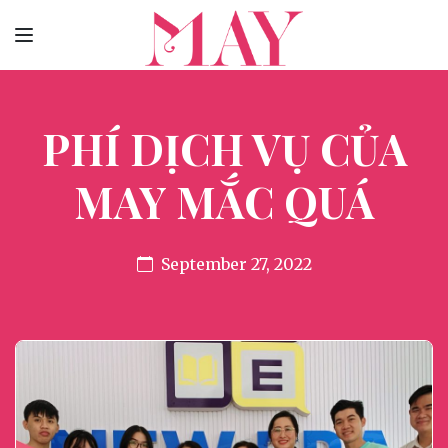
PHÍ DỊCH VỤ CỦA
MAY MẮC QUÁ
September 27, 2022