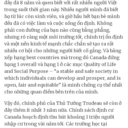
đây đã 8 năm và quen biết với rất nhiều người Việt
trong suốt thời gian này. Nhiều người mình đã biết
họ từ lúc còn sinh viên, và giờ hầu hết bạn bè mình
đều đã có việc làm và cuộc sống ổn định. Không
phải con đường của bạn nào cũng bằng phẳng,
nhưng rõ ràng một môi trường tốt, chính trị ổn định
và một nền kinh tế mạnh chắc chắn sẽ tạo ra rất
nhiều cơ hội cho những người biết cố gắng. Và bảng
xếp hạng best countries mà trong đó Canada đứng
hạng 1 overall và hạng 1 ở các mục Quality of Life
and Social Purpose – “a stable and safe society in
which individuals can develop and prosper, and is
open, fair and equitable” là minh chứng cụ thể nhất
cho những quan điểm bên trên của mình.
Vậy đó, chính phủ của Thủ Tướng Trudeau sẽ còn ở
đây thêm ít nhất 3 năm nữa. Chính sách định cư
Canada hoạch định thu hút khoảng 1 triệu người
nhập cư trong vài năm tới. Các trường học tại