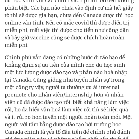
du học sinh khi các chính sách phần lớn đều không
phân biệt. Các bạn nào chưa vào định cư mà hết giấy
tờ thì sẽ được gia hạn, chưa đến Canada được thì học
online vẫn tính. Nếu có mắc covid thì được điều trị
miễn phí, mất việc thì được cho tiền như công dân
và bây giờ vaccine cũng sẽ được chích hoàn toàn
miễn phí.
Chính phủ vẫn đang có những bước đi táo bạo để
khẳng định sự ưu tiên của mình cho du học sinh –
một lực lượng được đào tạo và phần nào hoà nhập
tại Canada. Cũng giống như tuyển nhân sự trong
một công ty vậy, người ta thường ưu ái internal
promote cho nhân viên/internship hơn vì nhân
viên cũ đã được đào tạo rồi, biết khả năng làm việc
rồi, họ đã hiểu văn hoá làm việc rồi thì sẽ hiệu quả
và ít rủi ro hơn tuyển một người hoàn toàn mới. Một
người với tấm bằng được đào tạo bởi trường học
Canada chính là yếu tố đầu tiên để chính phủ đánh