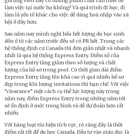
giá ứng viên này có những phẩm chất cần thiết để
làm việc tại nước họ không? Và quá trình đi học, đi
làm là yếu tố khác cho việc dễ dàng hoà nhập vào xã
hội ở đây hơn.
Sau năm nay mình nghĩ hầu hết lượng du học sinh
dồn ứ từ các năm trước đều sẽ có PR hết. Trong các
hệ thống định cư Canada thì đơn giản nhất và nhanh
nhất là qua hệ thống Express Entry. Điểm số của
Express Entry tăng giảm theo số lượng và chất
lượng của hồ sơ trong pool. Có thời gian dài điểm
Express Entry tăng lên khá cao vì quá nhiều hồ sơ
đẹp trong khi lượng invitations thì hạn chế. Với việc
“clearance” một cách cụ thể lực lượng này trong
năm nay, điểm Express Entry trong những năm tới
sẽ ổn định ở mức trung bình và dễ dự đoán hơn rất
nhiều.
Với hàng loạt tín hiệu tích cực, rõ ràng đây là thời
điểm rất tốt để du học Canada. Đầu tư vào giáo dục là