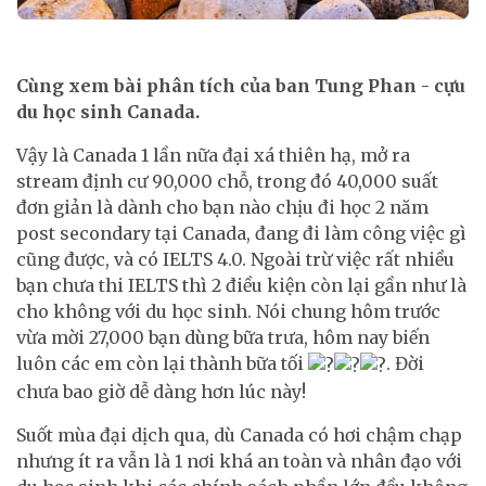
Cùng xem bài phân tích của ban Tung Phan - cựu
du học sinh Canada.
Vậy là Canada 1 lần nữa đại xá thiên hạ, mở ra
stream định cư 90,000 chỗ, trong đó 40,000 suất
đơn giản là dành cho bạn nào chịu đi học 2 năm
post secondary tại Canada, đang đi làm công việc gì
cũng được, và có IELTS 4.0. Ngoài trừ việc rất nhiều
bạn chưa thi IELTS thì 2 điều kiện còn lại gần như là
cho không với du học sinh. Nói chung hôm trước
vừa mời 27,000 bạn dùng bữa trưa, hôm nay biến
luôn các em còn lại thành bữa tối
. Đời
chưa bao giờ dễ dàng hơn lúc này!
Suốt mùa đại dịch qua, dù Canada có hơi chậm chạp
nhưng ít ra vẫn là 1 nơi khá an toàn và nhân đạo với