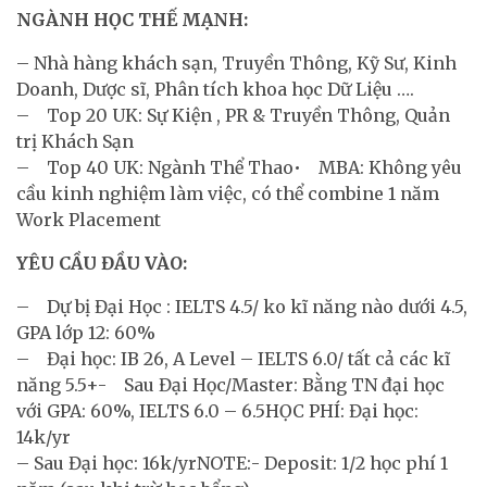
NGÀNH HỌC THẾ MẠNH:
– Nhà hàng khách sạn, Truyền Thông, Kỹ Sư, Kinh
Doanh, Dược sĩ, Phân tích khoa học Dữ Liệu ….
– Top 20 UK: Sự Kiện , PR & Truyền Thông, Quản
trị Khách Sạn
– Top 40 UK: Ngành Thể Thao• MBA: Không yêu
cầu kinh nghiệm làm việc, có thể combine 1 năm
Work Placement
YÊU CẦU ĐẦU VÀO:
– Dự bị Đại Học : IELTS 4.5/ ko kĩ năng nào dưới 4.5,
GPA lớp 12: 60%
– Đại học: IB 26, A Level – IELTS 6.0/ tất cả các kĩ
năng 5.5+- Sau Đại Học/Master: Bằng TN đại học
với GPA: 60%, IELTS 6.0 – 6.5HỌC PHÍ: Đại học:
14k/yr
– Sau Đại học: 16k/yrNOTE:- Deposit: 1/2 học phí 1