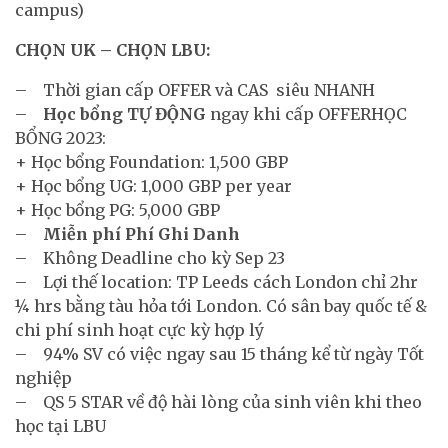
campus)
CHỌN UK – CHỌN LBU:
– Thời gian cấp OFFER và CAS siêu NHANH
–
Học bổng TỰ ĐỘNG
ngay khi cấp OFFERHỌC
BỔNG 2023:
+ Học bổng Foundation: 1,500 GBP
+ Học bổng UG: 1,000 GBP per year
+ Học bổng PG: 5,000 GBP
–
Miễn phí Phí Ghi Danh
– Không Deadline cho kỳ Sep 23
– Lợi thế location: TP Leeds cách London chỉ 2hr
¼ hrs bằng tàu hỏa tới London. Có sân bay quốc tế &
chi phí sinh hoạt cực kỳ hợp lý
– 94% SV có việc ngay sau 15 tháng kể từ ngày Tốt
nghiệp
– QS 5 STAR về độ hài lòng của sinh viên khi theo
học tại LBU