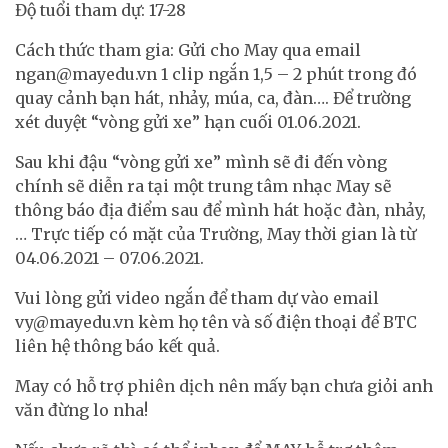
Độ tuổi tham dự: 17-28
Cách thức tham gia: Gửi cho May qua email
ngan@mayedu.vn
1 clip ngắn 1,5 – 2 phút trong đó
quay cảnh bạn hát, nhảy, múa, ca, đàn…. Để trường
xét duyệt “vòng gửi xe” hạn cuối 01.06.2021.
Sau khi đậu “vòng gửi xe” mình sẽ đi đến vòng
chính sẽ diễn ra tại một trung tâm nhạc May sẽ
thông báo địa điểm sau để mình hát hoặc đàn, nhảy,
… Trực tiếp có mặt của Trường, May thời gian là từ
04.06.2021 – 07.06.2021.
Vui lòng gửi video ngắn để tham dự vào email
vy@mayedu.vn
kèm họ tên và số điện thoại để BTC
liên hệ thông báo kết quả.
May có hỗ trợ phiên dịch nên mấy bạn chưa giỏi anh
văn đừng lo nha!