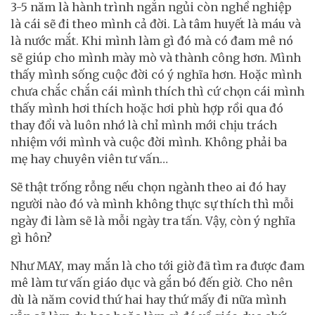
3-5 năm là hành trình ngắn ngủi còn nghề nghiệp
là cái sẽ đi theo mình cả đời. Là tâm huyết là máu và
là nước mắt. Khi mình làm gì đó mà có đam mê nó
sẽ giúp cho mình mày mò và thành công hơn. Mình
thấy mình sống cuộc đời có ý nghĩa hơn. Hoặc mình
chưa chắc chắn cái mình thích thì cứ chọn cái mình
thấy mình hơi thích hoặc hơi phù hợp rồi qua đó
thay đổi và luôn nhớ là chỉ mình mới chịu trách
nhiệm với mình và cuộc đời mình. Không phải ba
mẹ hay chuyên viên tư vấn…
Sẽ thật trống rỗng nếu chọn ngành theo ai đó hay
người nào đó và mình không thực sự thích thì mỗi
ngày đi làm sẽ là mỗi ngày tra tấn. Vậy, còn ý nghĩa
gì hôn?
Như MAY, may mắn là cho tới giờ đã tìm ra được đam
mê làm tư vấn giáo dục và gắn bó đến giờ. Cho nên
dù là năm covid thứ hai hay thứ mấy đi nữa mình