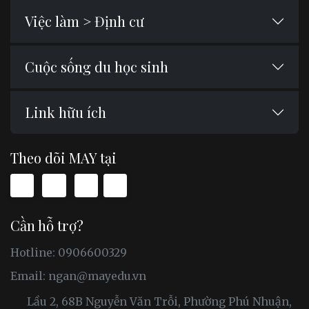
Việc làm > Định cư
Cuộc sống du học sinh
Link hữu ích
Theo dõi MAY tại
Cần hỗ trợ?
Hotline: 0906600329
Email:
ngan@mayedu.vn
Lầu 2, 68B Nguyễn Văn Trỗi, Phường Phú Nhuận,