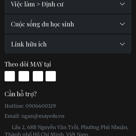
Việc làm > Định cư
Cuộc sống du học sinh
Link hữu ích
Theo dõi MAY tại
Cần hỗ trợ?
Hotline: 0906600329
Email:
ngan@mayedu.vn
Lầu 2, 68B Nguyễn Văn Trỗi, Phường Phú Nhuận,
Thành phố Hồ Chí Minh, Việt Nam.