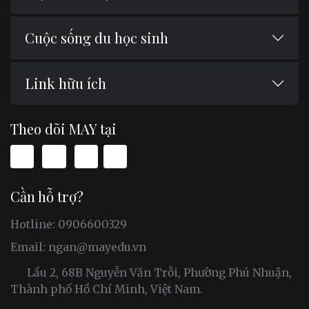
Cuộc sống du học sinh
Link hữu ích
Theo dõi MAY tại
Cần hỗ trợ?
Hotline: 0906600329
Email:
ngan@mayedu.vn
Lầu 2, 68B Nguyễn Văn Trỗi, Phường Phú Nhuận,
Thành phố Hồ Chí Minh, Việt Nam.